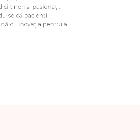
i tineri și pasionați,
u-se că pacienții
bină cu inovația pentru a