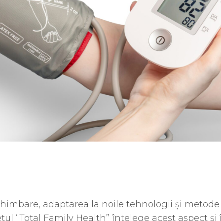
schimbare,
adaptarea la noile tehnologii și metode 
l “Total Family Health” înțelege acest aspect și 