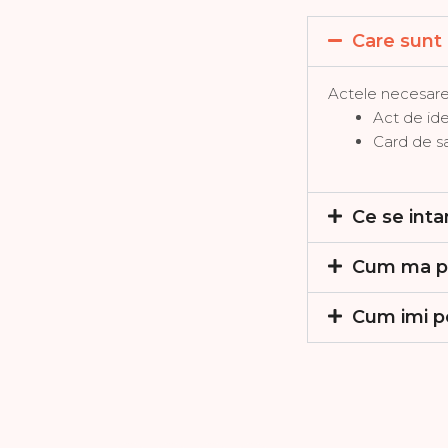
Care sunt 
Actele necesare c
Act de ide
Card de s
Ce se int
Cum ma pot
Cum imi po