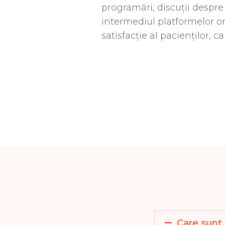
programări, discuții despre
intermediul platformelor on
satisfacție al pacienților, c
Care sunt 