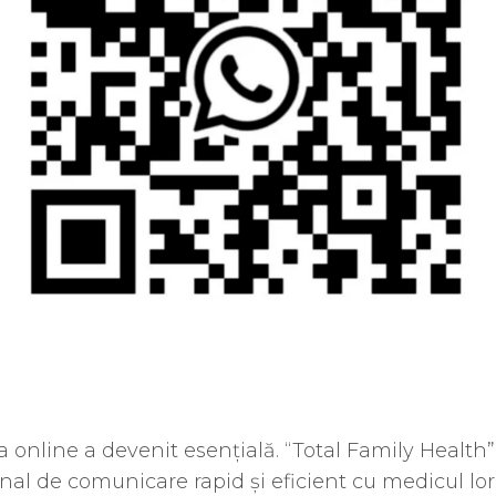
a online a devenit esențială. “Total Family Health”
nal de comunicare rapid și eficient cu medicul lor