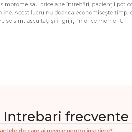
 simptome sau orice alte întrebări, pacienții pot 
line. Acest lucru nu doar că economisește timp, d
are se simt ascultați și îngrijiți în orice moment.
Intrebari frecvente
actele de care ai nevoie pentru inscriere?