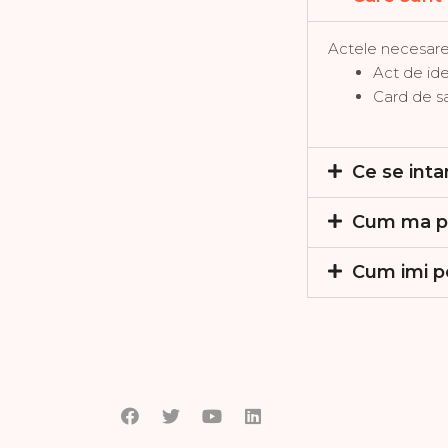
Actele necesare c
Act de ide
Card de s
Ce se int
Cum ma pot
Cum imi po